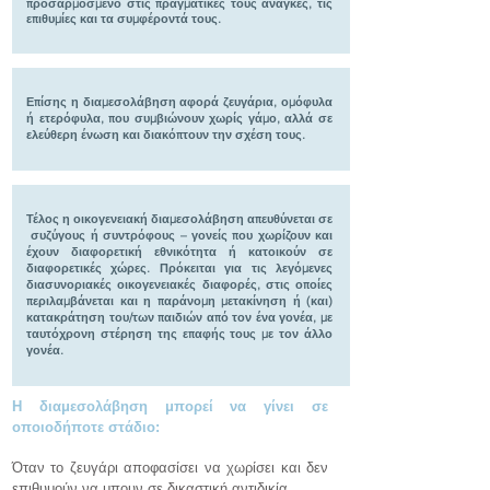
προσαρμοσμένο στις πραγματικές τους ανάγκες, τις
επιθυμίες και τα συμφέροντά τους.
Επίσης η διαμεσολάβηση αφορά ζευγάρια, ομόφυλα
ή ετερόφυλα, που συμβιώνουν χωρίς γάμο, αλλά σε
ελεύθερη ένωση και διακόπτουν την σχέση τους.
Τέλος η οικογενειακή διαμεσολάβηση απευθύνεται σε
συζύγους ή συντρόφους – γονείς που χωρίζουν και
έχουν διαφορετική εθνικότητα ή κατοικούν σε
διαφορετικές χώρες. Πρόκειται για τις λεγόμενες
διασυνοριακές οικογενειακές διαφορές, στις οποίες
περιλαμβάνεται και η παράνομη μετακίνηση ή (και)
κατακράτηση του/των παιδιών από τον ένα γονέα, με
ταυτόχρονη στέρηση της επαφής τους με τον άλλο
γονέα.
Η
δ
ιαμεσολάβηση μπορεί να γίνει σε
οποιοδήποτε στάδιο:
Όταν το ζευγάρι αποφασίσει να χωρίσει και δεν
επιθυμούν να μπουν σε δικαστική αντιδικία