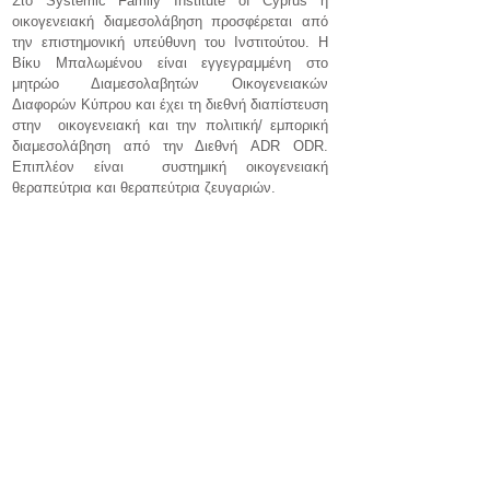
Στο Systemic Family Institute of Cyprus η
οικογενειακή διαμεσολάβηση προσφέρεται από
την επιστημονική υπεύθυνη του Ινστιτούτου. Η
Βίκυ Μπαλωμένου είναι εγγεγραμμένη στο
μητρώο Διαμεσολαβητών Οικογενειακών
Διαφορών Κύπρου και έχει τη διεθνή διαπίστευση
στην οικογενειακή και την πολιτική/ εμπορική
διαμεσολάβηση από την Διεθνή ADR ODR.
Επιπλέον είναι συστημική οικογενειακή
θεραπεύτρια και θεραπεύτρια ζευγαριών.
Συγκεκριμένα η Βίκυ Μπαλωμένου έχει
ολοκληρώσει:
Το πρόγραμμα Μετεκπαίδευσης στην
Οικογενειακή Διαμεσολάβηση του European
Legal Training Center
και το
Dispute
Resolution Training by Dr Anna Plevri.
Το
πρόγραμμα είναι εγκεκριμένο από το Υπουργείο
Δικαιοσύνης της Κύπρου.
Το διεθνές Πρόγραμμα βασικής εκπαίδευσης
στην αστική και εμπορική διαμεσολάβηση) του
Ινστιτούτου Κατάρτισης Διαμεσολαβητών
Θεσσαλονίκης σε συνεργασία με την ADR ODR