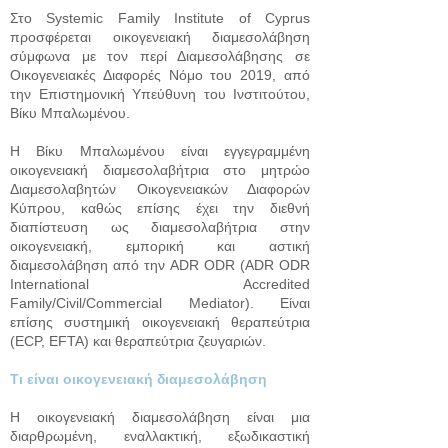
Στο Systemic Family Institute of Cyprus
προσφέρεται οικογενειακή διαμεσολάβηση
σύμφωνα με τον περί Διαμεσολάβησης σε
Οικογενειακές Διαφορές Νόμο του 2019, από
την Eπιστημονική Yπεύθυνη του Ινστιτούτου,
Βίκυ Μπαλωμένου.
Η Βίκυ Μπαλωμένου είναι εγγεγραμμένη
οικογενειακή διαμεσολαβήτρια στο μητρώο
Διαμεσολαβητών Οικογενειακών Διαφορών
Κύπρου, καθώς επίσης έχει την διεθνή
διαπίστευση ως διαμεσολαβήτρια στην
οικογενειακή, εμπορική και αστική
διαμεσολάβηση από την ADR ODR (ADR ODR
International Accredited
Family/Civil/Commercial Mediator). Είναι
επίσης συστημική οικογενειακή θεραπεύτρια
(ECP, EFTA) και θεραπεύτρια ζευγαριών.
Τι είναι οικογενειακή δια
μεσολάβηση
Η οικογενειακή διαμεσολάβηση είναι μια
διαρθρωμένη, εναλλακτική, εξωδικαστική