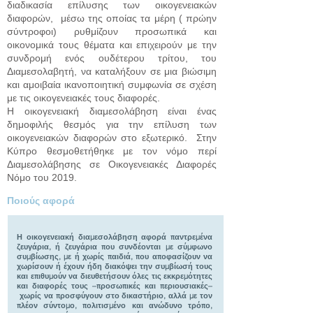
διαδικασία επίλυσης των οικογενειακών
διαφορών, μέσω της οποίας τα μέρη ( πρώην
σύντροφοι) ρυθμίζουν προσωπικά και
οικονομικά τους θέματα και επιχειρούν με την
συνδρομή ενός ουδέτερου τρίτου, του
Διαμεσολαβητή, να καταλήξουν σε μια βιώσιμη
και αμοιβαία ικανοποιητική συμφωνία σε σχέση
με τις οικογενειακές τους διαφορές.
Η οικογενειακή διαμεσολάβηση είναι ένας
δημοφιλής θεσμός για την επίλυση των
οικογενειακών διαφορών στο εξωτερικό. Στην
Κύπρο θεσμοθετήθηκε με τον νόμο περί
Διαμεσολάβησης σε Οικογενειακές Διαφορές
Νόμο του 2019.
Ποιούς αφορά
Η οικογενειακή διαμεσολάβηση αφορά παντρεμένα
ζευγάρια, ή ζευγάρια που συνδέονται με σύμφωνο
συμβίωσης, με ή χωρίς παιδιά, που αποφασίζουν να
χωρίσουν ή έχουν ήδη διακόψει την συμβίωσή τους
και επιθυμούν να διευθετήσουν όλες τις εκκρεμότητες
και διαφορές τους –προσωπικές και περιουσιακές–
χωρίς να προσφύγουν στο δικαστήριο, αλλά με τον
πλέον σύντομο, πολιτισμένο και ανώδυνο τρόπο,