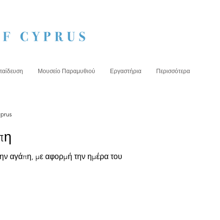
παίδευση
Μουσείο Παραμυθιού
Εργαστήρια
Περισσότερα
yprus
πη
την αγάπη, με αφορμή την ημέρα του